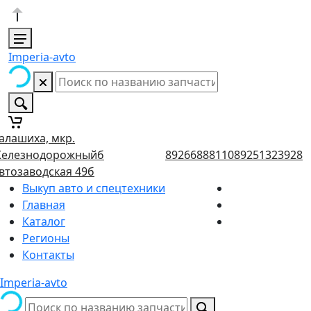
Imperia-avto
алашиха, мкр.
елезнодорожныйб
89266888110
89251323928
втозаводская 49б
Выкуп авто и спецтехники
Главная
Каталог
Регионы
Контакты
Imperia-avto