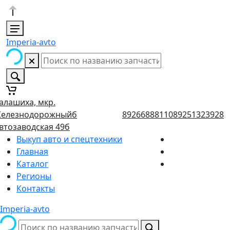
Imperia-avto
алашиха, мкр.
елезнодорожныйб
89266888110
89251323928
втозаводская 49б
Выкуп авто и спецтехники
Главная
Каталог
Регионы
Контакты
Imperia-avto