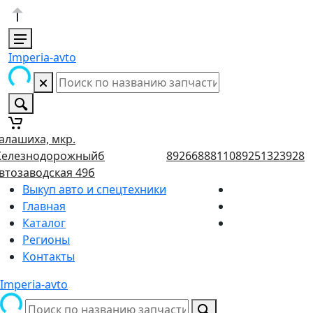
Imperia-avto
алашиха, мкр.
елезнодорожныйб
89266888110
89251323928
втозаводская 49б
Выкуп авто и спецтехники
Главная
Каталог
Регионы
Контакты
Imperia-avto