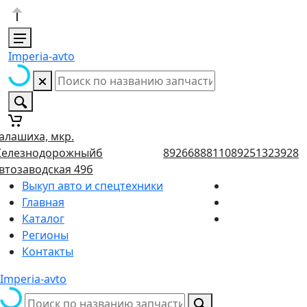
Imperia-avto
алашиха, мкр.
елезнодорожныйб
89266888110
89251323928
втозаводская 49б
Выкуп авто и спецтехники
Главная
Каталог
Регионы
Контакты
Imperia-avto