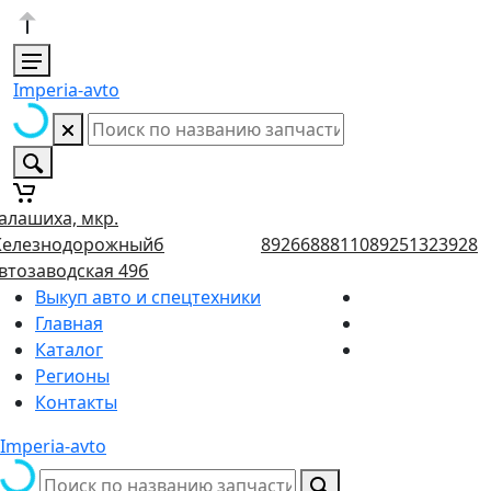
Imperia-avto
алашиха, мкр.
елезнодорожныйб
89266888110
89251323928
втозаводская 49б
Выкуп авто и спецтехники
Главная
Каталог
Регионы
Контакты
Imperia-avto