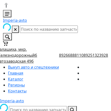
Imperia-avto
алашиха, мкр.
елезнодорожныйб
89266888110
89251323928
втозаводская 49б
Выкуп авто и спецтехники
Главная
Каталог
Регионы
Контакты
Imperia-avto